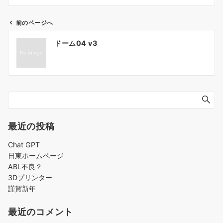
前のページへ
投
ドーム04 v3
稿
ナ
ビ
ゲ
ー
シ
ョ
最近の投稿
ン
Chat GPT
日東ホームページ
ABL不良？
3Dプリンター
謹賀新年
最近のコメント