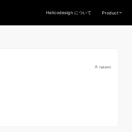
Helicodesign について
Product
takemi