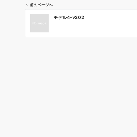
前のページへ
投
モデル4-v202
稿
ナ
ビ
ゲ
ー
シ
ョ
ン