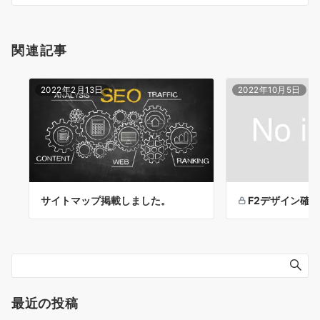
ー
シ
関連記事
ョ
ン
2022年2月13日
2022年10月5日
サイトマップ掲載しました。
F2デザイン確
最近の投稿