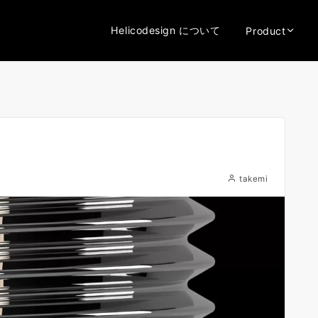
Helicodesign について
Product
takemi