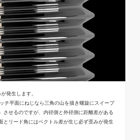
みが発生します。
ケッチ平面にねじなら三角の山を描き螺旋にスイープ
）させるのですが、内径側と外径側に距離差がある
面とリード角にはベクトル差が生じ必ず歪みが発生