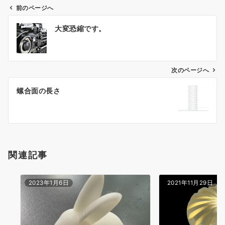
前のページへ
投
大変恐縮です。
稿
ナ
ビ
ゲ
次のページへ
ー
螺合面の長さ
シ
ョ
ン
関連記事
2023年1月6日
2021年11月29日