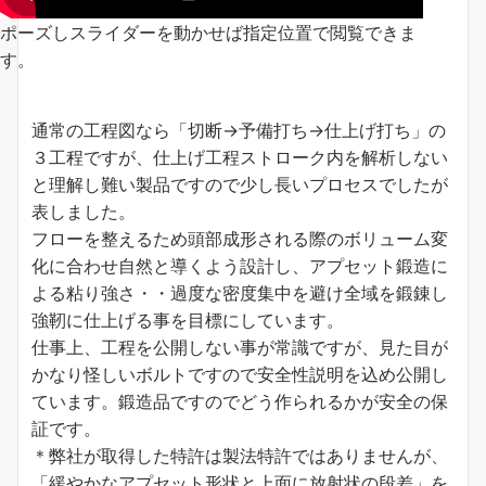
ポーズしスライダーを動かせば指定位置で閲覧できま
す。
通常の工程図なら「切断→予備打ち→仕上げ打ち」の
３工程ですが、仕上げ工程ストローク内を解析しない
と理解し難い製品ですので少し長いプロセスでしたが
表しました。
フローを整えるため頭部成形される際のボリューム変
化に合わせ自然と導くよう設計し、アプセット鍛造に
よる粘り強さ・・過度な密度集中を避け全域を鍛錬し
強靭に仕上げる事を目標にしています。
仕事上、工程を公開しない事が常識ですが、見た目が
かなり怪しいボルトですので安全性説明を込め公開し
ています。鍛造品ですのでどう作られるかが安全の保
証です。
＊弊社が取得した特許は製法特許ではありませんが、
「緩やかなアプセット形状と上面に放射状の段差」を