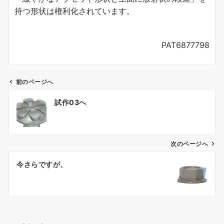
持つ形状は権利化されています。
PAT6877798
前のページへ
投
試作03へ
稿
ナ
ビ
ゲ
次のページへ
ー
今さらですが、
シ
ョ
ン