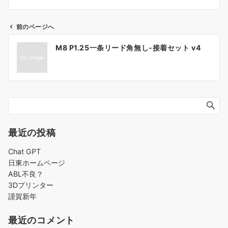
前のページへ
投
M8 P1.25一条リード角無し-接着セット v4
稿
ナ
ビ
ゲ
ー
シ
ョ
最近の投稿
ン
Chat GPT
日東ホームページ
ABL不良？
3Dプリンター
謹賀新年
最近のコメント