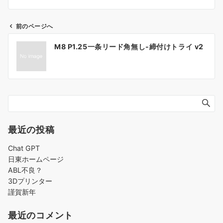
前のページへ
投
M8 P1.25一条リード角無し-締付けトライ v2
稿
ナ
ビ
ゲ
ー
シ
ョ
最近の投稿
ン
Chat GPT
日東ホームページ
ABL不良？
3Dプリンター
謹賀新年
最近のコメント