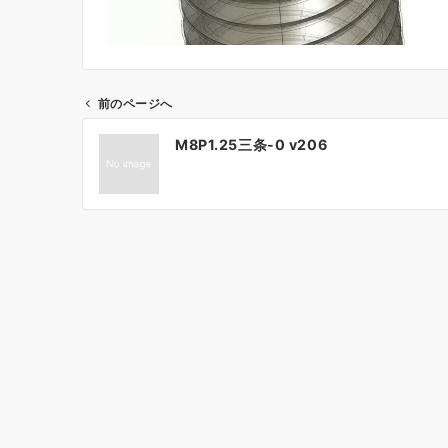
前のページへ
投
M8P1.25三条-0 v206
稿
ナ
ビ
ゲ
ー
シ
ョ
ン