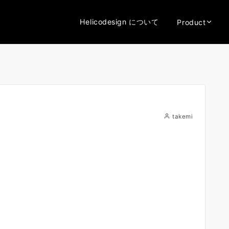
Helicodesign について
Product
takemi