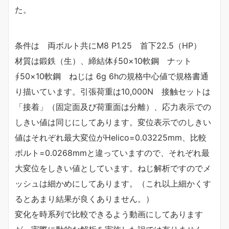
た。
条件は 両ボルト共にM8 P1.25 首下22.5（HP）
材質は鍛鉄（生）、締結体∮50×10軟鋼 ナット
∮50×10軟鋼 ねじは 6g 6hの規格中心値で規格書通
り描いています。引張荷重は10,000N 接触セットは
「接着」（固定面及び荷重面は分離）、応力表示での
しきい値は同じにしてあります。変位表示でのしきい
値はそれぞれ最大変位がHelico=0.03225mm、比較
ボルト=0.0268mmと違っていますので、それぞれ最
大変位をしきい値としています。ねじ解析ですのでメ
ッシュは細かめにしてあります。（これ以上細かくす
るとあまり結果が良くありません。）
変化を時系列で比較できるよう動画にしてあります