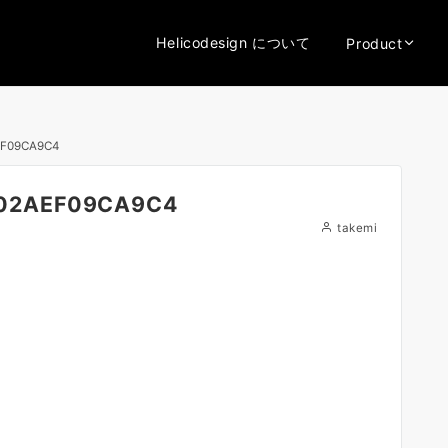
Helicodesign について
Product
EF09CA9C4
-02AEF09CA9C4
takemi