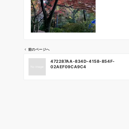
前のページへ
投
472287AA-834D-4158-854F-
稿
02AEF09CA9C4
ナ
ビ
ゲ
ー
シ
ョ
ン