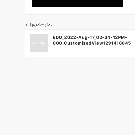
前のページへ
投
EDO_2022-Aug-17_02-34-12PM-
稿
000_CustomizedView1291418045
ナ
ビ
ゲ
ー
シ
ョ
ン