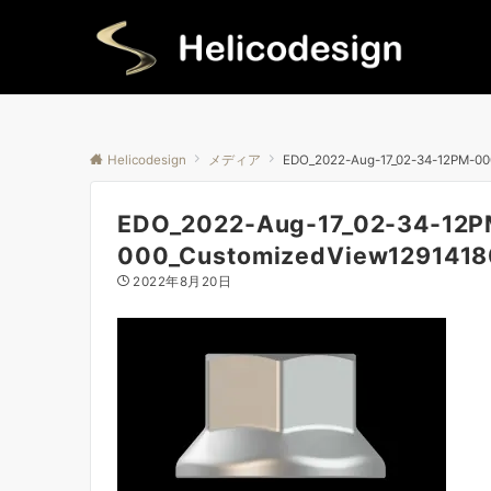
Helicodesign
メディア
EDO_2022-Aug-17_02-34-12PM-00
EDO_2022-Aug-17_02-34-12P
000_CustomizedView129141
2022年8月20日