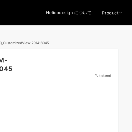
Helicodesign について
Product
0_CustomizedView1291418045
M-
8045
takemi